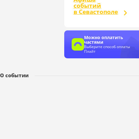
событий
в Севастополе
Можно оплатить
частями
Выберите способ оплаты
Плайт
О событии