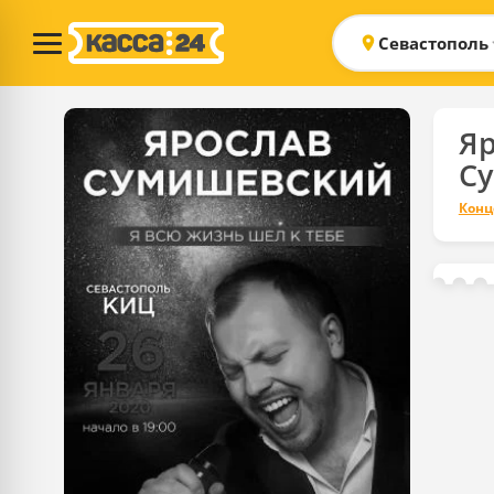
Севастополь
Яр
С
Конц