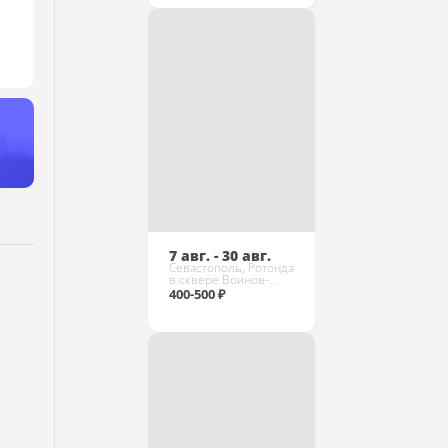
Купить
7 авг. - 30 авг.
Севастополь, Ротонда
в сквере Воинов-
интернационалистов
400-500 ₽
Купить