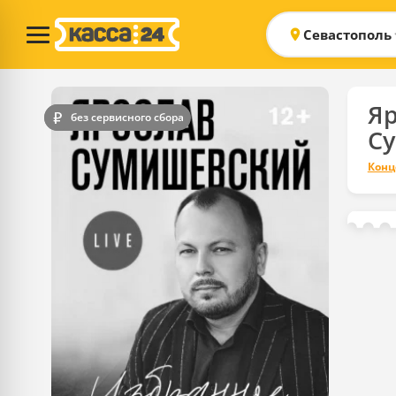
Севастополь
Яр
без сервисного сбора
С
Конц