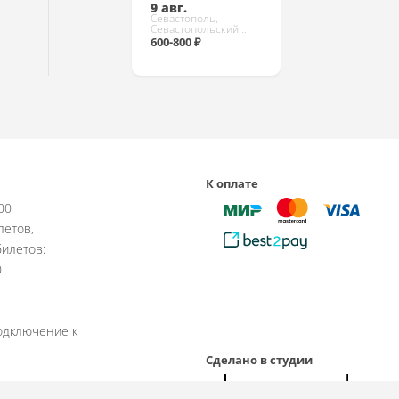
9 авг.
Севастополь,
Севастопольский
театр юного зрителя
600-800 ₽
(СевТЮЗ)
Купить
К оплате
:00
летов,
илетов:
0
одключение к
Сделано в студии
рабочие дни.