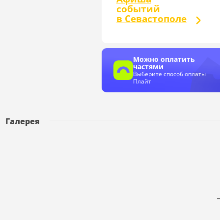
событий
в Севастополе
Можно оплатить
частями
Выберите способ оплаты
Плайт
Галерея