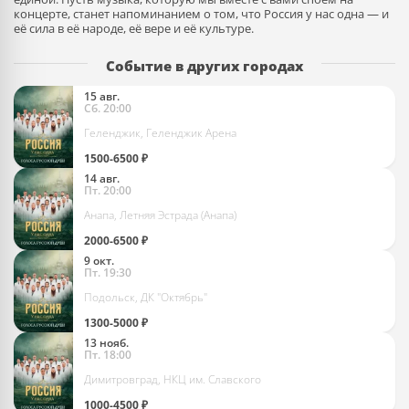
концерте, станет напоминанием о том, что Россия у нас одна — и
её сила в её народе, её вере и её культуре.
Событие в других городах
Хор Сретенского монастыря "Россия у нас одна"
15 авг.
Сб. 20:00
Геленджик, Геленджик Арена
1500-6500 ₽
Хор Сретенского монастыря "Россия у нас одна"
14 авг.
Пт. 20:00
Анапа, Летняя Эстрада (Анапа)
2000-6500 ₽
Хор Сретенского монастыря "Россия у нас одна"
9 окт.
Пт. 19:30
Подольск, ДК "Октябрь"
1300-5000 ₽
Хор Сретенского монастыря "Россия у нас одна"
13 нояб.
Пт. 18:00
Димитровград, НКЦ им. Славского
1000-4500 ₽