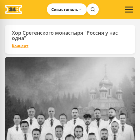
Севастополь
Хор Сретенского монастыря "Россия у нас
одна"
Концерт