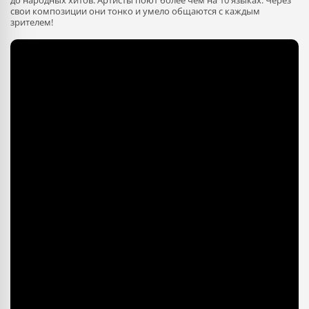
до народных хитов. Артисты поют более чем на 10 языках. Через
свои композиции они тонко и умело общаются с каждым
зрителем!