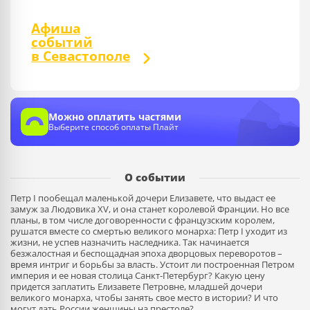
Афиша
событий
в Севастополе
Можно оплатить частями
Выберите способ оплаты Плайт
О событии
Петр I пообещал маленькой дочери Елизавете, что выдаст ее
замуж за Людовика XV, и она станет королевой Франции. Но все
планы, в том числе договоренности с французским королем,
рушатся вместе со смертью великого монарха: Петр I уходит из
жизни, не успев назначить наследника. Так начинается
безжалостная и беспощадная эпоха дворцовых переворотов –
время интриг и борьбы за власть. Устоит ли построенная Петром
империя и ее новая столица Санкт-Петербург? Какую цену
придется заплатить Елизавете Петровне, младшей дочери
великого монарха, чтобы занять свое место в истории? И что
могут дать России женщины на престоле?