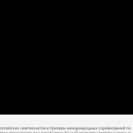
 европейских чемпионатов и призеры международных соревнований по
ого ирландского танцора Колина Дана (9-кратного чемпиона мира, в