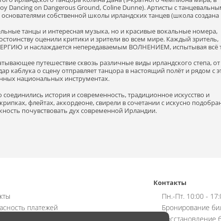
у Dancing on Dangerous Ground, Coline Dunne). Артисты с танцевальн
я основателями собственной школы ирландских танцев (школа создана 
тельные танцы и интересная музыка, но и красивые вокальные номера,
остоинству оценили критики и зрители во всем мире. Каждый зритель,
НЕРГИЮ и наслаждается непередаваемым ВОЛНЕНИЕМ, испытывая всё т
ватывающее путешествие сквозь различные виды ирландского степа, от
ар каблука о сцену отправляет танцора в настоящий полёт и рядом с э
нных национальных инструментах.
но соединились история и современность, традиционное искусство и
рипках, флейтах, аккордеоне, свирели в сочетании с искусно подобра
жность почувствовать дух современной Ирландии.
Контакты
кты
Пн.-Пт. 10:00 - 17
асность платежей
Бронирование би
ат
Восстановление б