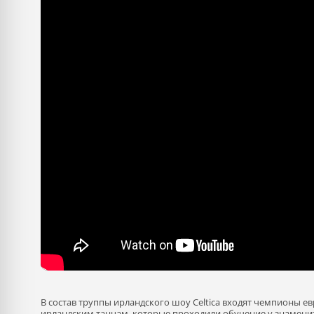
В состав труппы ирландского шоу Celtica входят чемпионы
ирландским танцам, которые проходили обучение у знаменит