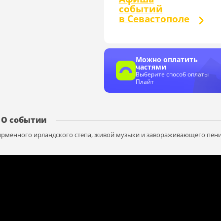
событий
в Севастополе
Можно оплатить
частями
Выберите способ оплаты
Плайт
О событии
ирменного ирландского степа, живой музыки и завораживающего пен