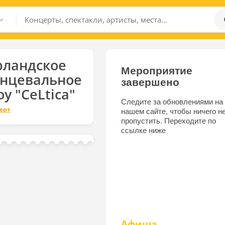
рландское
Мероприятие
анцевальное
завершено
у "CeLtica"
Следите за обновлениями на
ерт
нашем сайте, чтобы ничего н
пропустить. Переходите по
ссылке ниже
Афиша