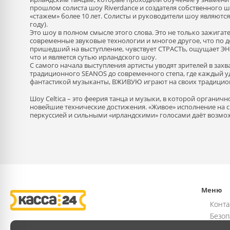
прошлом солиста шоу Riverdance и создателя собственного шо
«стажем» более 10 лет. Солисты и руководители шоу являютс
году).
Это шоу в полном смысле этого слова. Это не только зажига
современные звуковые технологии и многое другое, что по д
пришедший на выступление, чувствует СТРАСТЬ, ощущает Э
что и является сутью ирландского шоу.
С самого начала выступления артисты уводят зрителей в зах
традиционного SEANOS до современного степа, где каждый уд
фантастикой музыканты, ВЖИВУЮ играют на своих традицио
Шоу Celtica – это феерия танца и музыки, в которой органич
новейшие технические достижения. «Живое» исполнение на ск
перкуссией и сильными «ирландскими» голосами даёт возмо
Меню
Конта
Безоп
Возвр