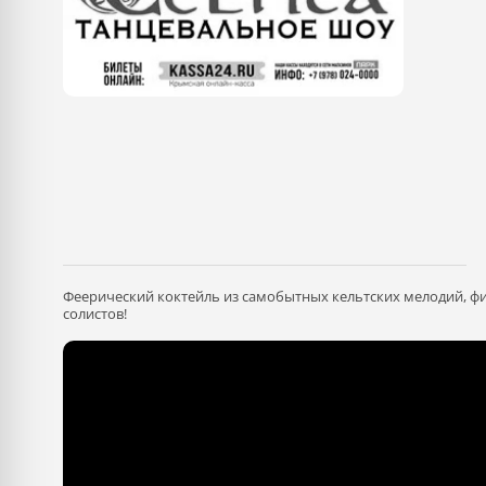
Феерический коктейль из самобытных кельтских мелодий, ф
солистов!