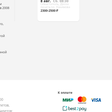
8 авг.
Сб. 08:30
ым
Севастополь, Доска
почета пл. Нахимова
в 2008
2300-2500 ₽
о,
Купить
той
нной
К оплате
:00
летов,
илетов: