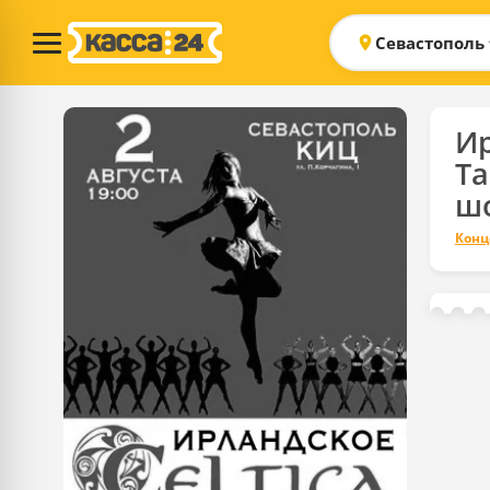
Севастополь
И
Т
шо
Конц