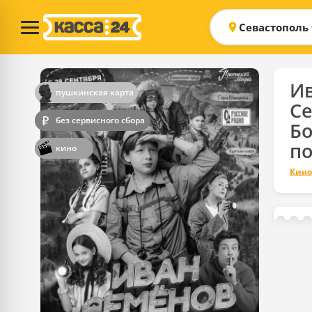
Севастополь
И
пушкинская карта
Се
без сервисного сбора
Б
п
кино
Кино