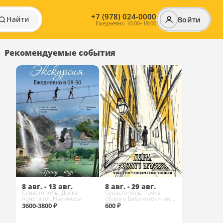
+7 (978) 024-0000
Найти
Войти
Ежедневно 10:00–18:00
Рекомендуемые события
8 авг. - 13 авг.
8 авг. - 29 авг.
Севастополь, Доска
Севастополь, Точка
почета пл. Нахимова
сбора у Библиотеки им.
Л.Н. Толстого
3600-3800 ₽
600 ₽