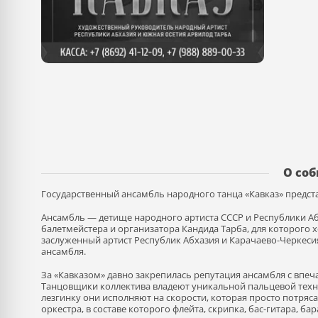
О со
Государственный ансамбль народного танца «Кавказ» предста
Ансамбль — детище народного артиста СССР и Республики Абх
балетмейстера и организатора Кандида Тарба, для которого 
заслуженный артист Республик Абхазия и Карачаево-Черкеси
ансамбля.
За «Кавказом» давно закрепилась репутация ансамбля с вп
Танцовщики коллектива владеют уникальной пальцевой техн
лезгинку они исполняют на скорости, которая просто потряс
оркестра, в составе которого флейта, скрипка, бас-гитара, ба