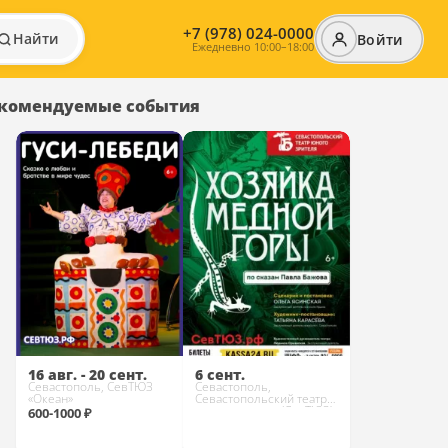
+7 (978) 024-0000
Найти
Войти
Ежедневно 10:00–18:00
комендуемые события
16 авг. - 20 сент.
6 сент.
Севастополь, СевТЮЗ
Севастополь,
«Океан»
Севастопольский театр
юного зрителя (СевТЮЗ)
600-1000 ₽