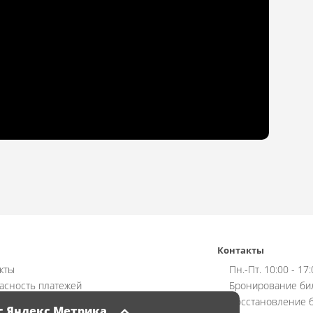
Контакты
кты
Пн.-Пт. 10:00 - 17
асность платежей
Бронирование би
ат
Восстановление б
с Яндекс Метрика