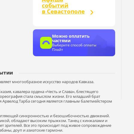
событий
в Севастополе
Можно оплатить
частями
Выберите способ оплаты
Плайт
бытии
вляет многообразное искусство народов Кавказа.
азия, кавалера ордена «Честь и Слава», блестящего
хореография стала смыслом жизни. Его младший брат
я Арвелод Тарба сегодня является главным балетмейстером
ечатляющей синхронностью и безошибочностью движений.
икой, обладают высоким прыжком. Танец с кинжалами и
ает зрителей. Все это происходит под живое сопровождение
рабаны, доуп и азиатские гармони.