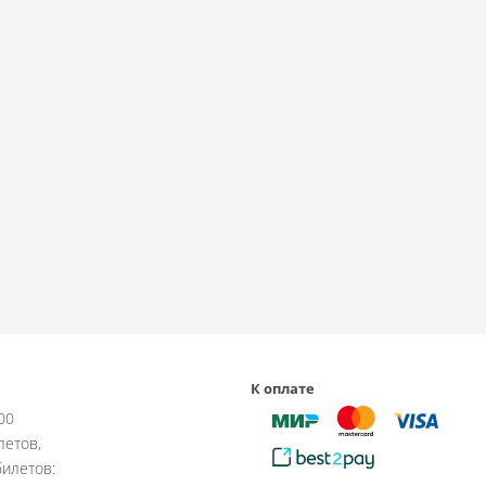
К оплате
:00
летов,
илетов: