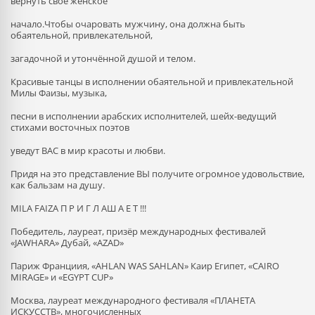
вернуть своё женское
начало.Чтобы очаровать мужчину, она должна быть
обаятельной, привлекательной,
загадочной и утончённой душой и телом.
Красивые танцы в исполнении обаятельной и привлекательной
Милы Фаизы, музыка,
песни в исполнении арабских исполнителей, шейх-ведущий
стихами восточных поэтов
уведут ВАС в мир красоты и любви.
Придя на это представление ВЫ получите огромное удовольствие,
как бальзам на душу.
MILA FAIZA П Р И Г Л АШ А Е Т !!!
Победитель, лауреат, призёр международных фестивалей
«JAWHARA» Дубай, «AZAD»
Париж Франциия, «AHLAN WAS SAHLAN» Каир Египет, «CAIRO
MIRAGE» и «EGYPT CUP»
Москва, лауреат международного фестиваля «ПЛАНЕТА
ИСКУССТВ», многочисленных