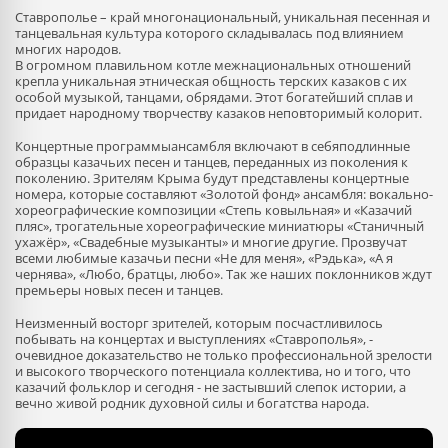
Ставрополье – край многонациональный, уникальная песенная и
танцевальная культура которого складывалась под влиянием
многих народов.
В огромном плавильном котле межнациональных отношений
крепла уникальная этническая общность терских казаков с их
особой музыкой, танцами, обрядами. Этот богатейший сплав и
придает народному творчеству казаков неповторимый колорит.
Концертные программыансамбля включают в себяподлинные
образцы казачьих песен и танцев, переданных из поколения к
поколению. Зрителям Крыма будут представлены концертные
номера, которые составляют «Золотой фонд» ансамбля: вокально-
хореографические композиции «Степь ковыльная» и «Казачий
пляс», трогательные хореографические миниатюры «Станичный
ухажёр», «Свадебные музыканты» и многие другие. Прозвучат
всеми любимые казачьи песни «Не для меня», «Рэдька», «А я
чернява», «Любо, братцы, любо». Так же наших поклонников ждут
премьеры новых песен и танцев.
Неизменный восторг зрителей, которым посчастливилось
побывать на концертах и выступлениях «Ставрополья», -
очевидное доказательство не только профессиональной зрелости
и высокого творческого потенциала коллектива, но и того, что
казачий фольклор и сегодня - не застывший слепок истории, а
вечно живой родник духовной силы и богатства народа.