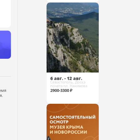
Купить
6 авг. - 12 авг.
Севастополь, Доска
почета пл. Нахимова
емя
2900-3300 ₽
я.
Купить