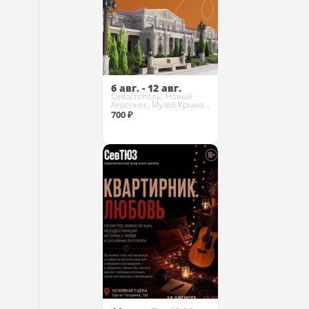
6 авг. - 12 авг.
Севастополь, Новый
Херсонес, Музей Крыма
и Новороссии (МКиН)
700 ₽
Купить