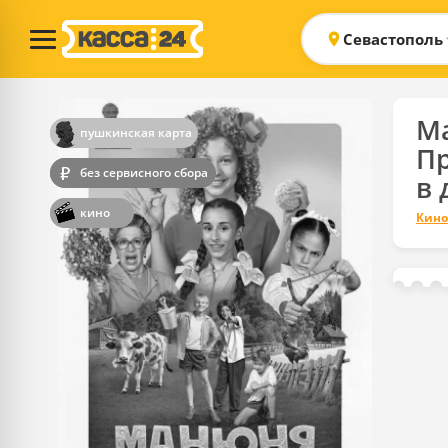
Севастополь
М
пушкинская карта
П
без сервисного сбора
в 
кино
Кино