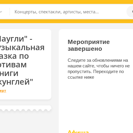
аугли" -
Мероприятие
узыкальная
завершено
азка по
Следите за обновлениями на
отивам
нашем сайте, чтобы ничего не
ниги
пропустить. Переходите по
ссылке ниже
унглей"
ерт
Афиша