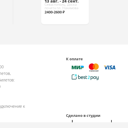
13 авг. - 24 сент.
Севастополь, Доска
почета пл. Нахимова
2400-2600 ₽
Купить
К оплате
:00
летов,
илетов:
0
одключение к
Сделано в студии
рабочие дни.