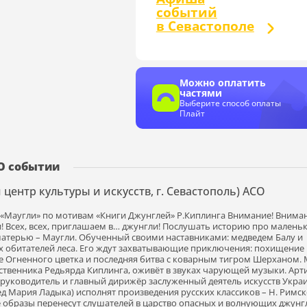
событий
в Севастополе
Можно оплатить
частями
Выберите способ оплаты
Плайт
О событии
центр культуры и искусств, г. Севастополь) АСО
«Маугли» по мотивам «Книги Джунглей» Р.Киплинга Внимание! Вниман
! Всех, всех, приглашаем в… джунгли! Послушать историю про малень
матерью – Маугли. Обученный своими наставниками: медведем Балу и
х обитателей леса. Его ждут захватывающие приключения: похищение
е Огненного цветка и последняя битва с коварным тигром Шерханом.
ественника Редьярда Киплинга, оживёт в звуках чарующей музыки. Арт
руководитель и главный дирижёр заслуженный деятель искусств Укра
д Мария Ладыка) исполнят произведения русских классиков – Н. Римск
е образы перенесут слушателей в царство опасных и волнующих джунг