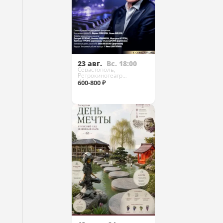
23 авг.
Вс. 18:00
Севастополь,
Ретрокинотеатр
«Украина»
600-800 ₽
Купить