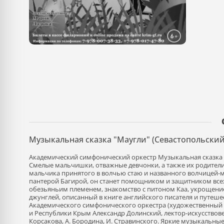
Музыкальная сказка "Маугли" (Севастопольский 
Академический симфонический оркестр Музыкальная сказка 
Смелые мальчишки, отважные девчонки, а также их родители
мальчика принятого в волчью стаю и названного волчицей-
пантерой Багирой, он станет помощником и защитником все
обезьяньим племенем, знакомство с питоном Каа, укрощени
джунглей, описанный в книге английского писателя и путеш
Академического симфонического оркестра (художественный 
и Республики Крым Александр Долинский, лектор-искусствове
Корсакова, А. Бородина, И. Стравинского. Яркие музыкальны