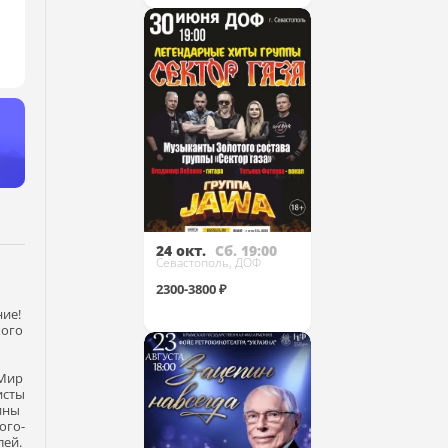
Купить
24 окт.
Сб. 19:00
Севастополь, ДОФ
2300-3800 ₽
ие!
кого
 Мир
Купить
исты
ины
ого-
лей.