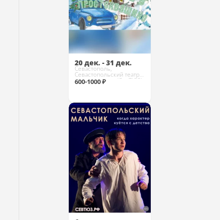
20 дек. - 31 дек.
Севастополь,
Севастопольский театр
юного зрителя (СевТЮЗ)
600-1000 ₽
Купить