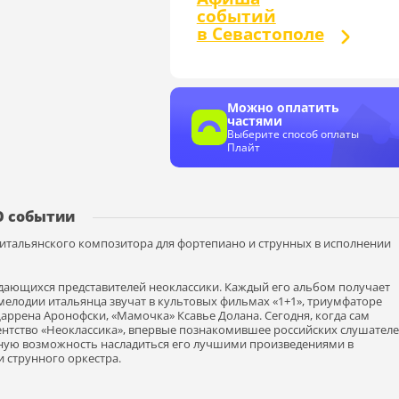
событий
в Севастополе
Можно оплатить
частями
Выберите способ оплаты
Плайт
О событии
итальянского композитора для фортепиано и струнных в исполнении
дающихся представителей неоклассики. Каждый его альбом получает
лодии итальянца звучат в культовых фильмах «1+1», триумфаторе
аррена Аронофски, «Мамочка» Ксавье Долана. Сегодня, когда сам
гентство «Неоклассика», впервые познакомившее российских слушателе
ьную возможность насладиться его лучшими произведениями в
 струнного оркестра.