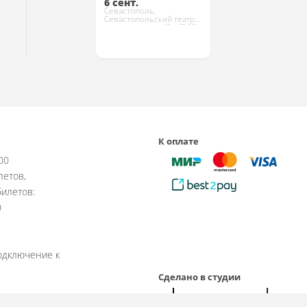
6 сент.
Севастополь,
Севастопольский театр
юного зрителя (СевТЮЗ)
Купить
К оплате
:00
летов,
илетов:
0
одключение к
Сделано в студии
рабочие дни.