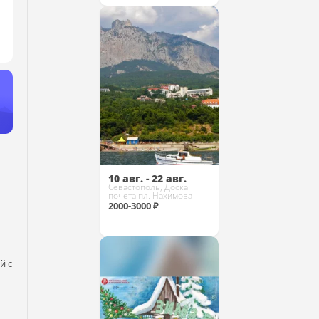
Купить
10 авг. - 22 авг.
Севастополь, Доска
почета пл. Нахимова
2000-3000 ₽
й с
Купить