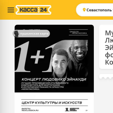
Севастополь
М
пушкинская карта
Л
Эй
фо
К