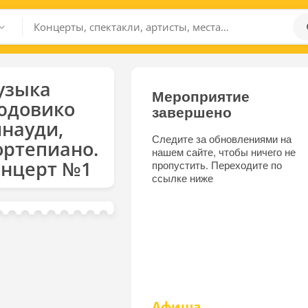
узыка
Мероприятие
юдовико
завершено
науди,
Следите за обновлениями на
ртепиано.
нашем сайте, чтобы ничего не
онцерт №1
пропустить. Переходите по
ссылке ниже
Афиша