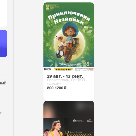
Купить
29 авг. - 13 сент.
Севастополь, СевТЮЗ
ьный
«Океан»
800-1200 ₽
–
ия
Купить