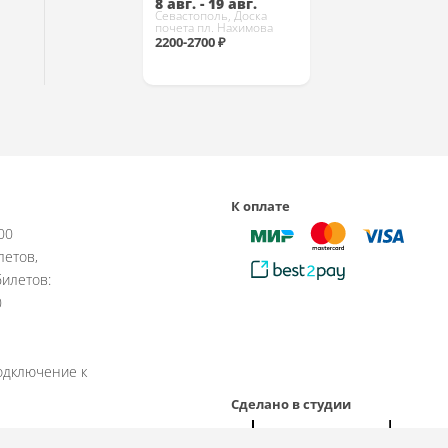
8 авг. - 19 авг.
Севастополь, Доска
почета пл. Нахимова
2200-2700 ₽
Купить
К оплате
:00
летов,
илетов:
0
одключение к
Сделано в студии
рабочие дни.