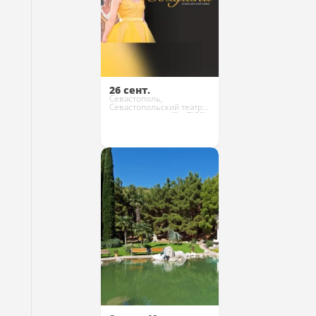
26 сент.
Севастополь,
Севастопольский театр
юного зрителя (СевТЮЗ)
Купить