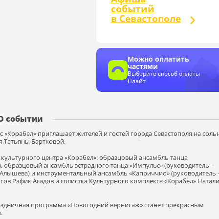
событий
в Севастополе
Можно оплатить
частями
Выберите способ оплаты
Плайт
О событии
кс «Корабел» приглашает жителей и гостей города Севастополя на сол
я Татьяны Бартковой.
ы культурного центра «Корабел»: образцовый ансамбль танца
, образцовый ансамбль эстрадного танца «Импульс» (руководитель –
Алышева) и инструментальный ансамбль «Каприччио» (руководитель 
ов Рафик Асадов и солистка Культурного комплекса «Корабел» Натал
аздничная программа «Новогодний вернисаж» станет прекрасным
.