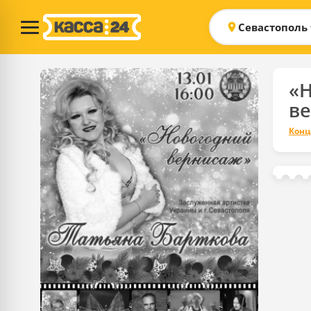
Севастополь
«
в
Конц