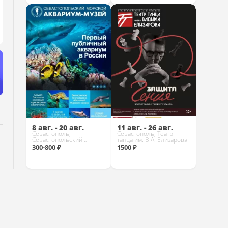
Купить
Купить
8 авг. - 20 авг.
11 авг. - 26 авг.
Севастополь,
Севастополь, Театр
Севастопольский
танца им. В.А. Елизарова
морской аквариум-музей
300-800 ₽
1500 ₽
Купить
Купить