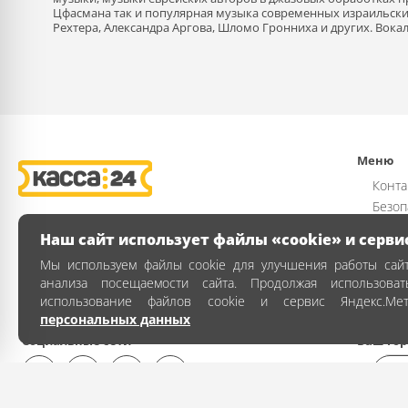
Цфасмана так и популярная музыка современных израильски
Рехтера, Александра Аргова, Шломо Гронниха и других. Вока
Меню
Конта
Безоп
Возвр
Наш сайт использует файлы «cookie» и серви
Публи
Мы используем файлы cookie для улучшения работы сайт
Полит
анализа посещаемости сайта. Продолжая использова
Как з
использование файлов cookie и сервис Яндекс.Ме
персональных данных
Социальные сети
Ваш гор