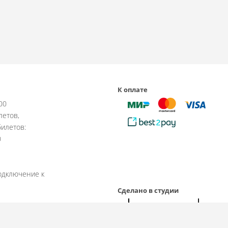
К оплате
:00
летов,
илетов:
0
одключение к
Сделано в студии
рабочие дни.