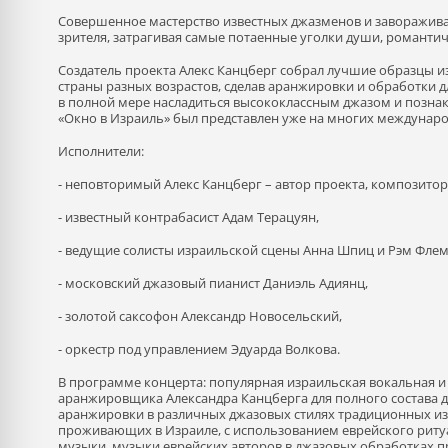
Совершенное мастерство известных джазменов и заворажива
зрителя, затрагивая самые потаенные уголки души, романти
Создатель проекта Алекс Канцберг собрал лучшие образцы 
страны разных возрастов, сделав аранжировки и обработки д
в полной мере насладиться высококлассным джазом и познак
«Окно в Израиль» был представлен уже на многих междунар
Исполнители:
- неповторимый Алекс Канцберг – автор проекта, композито
- известный контрабасист Адам Терацуян,
- ведущие солисты израильской сцены Анна Шпиц и Рэм Флем
- московский джазовый пианист Даниэль Адиянц,
- золотой саксофон Александр Новосельский,
- оркестр под управлением Эдуарда Волкова.
В программе концерта: популярная израильская вокальная и
аранжировщика Александра Канцберга для полного состава дж
аранжировки в различных джазовых стилях традиционных из
проживающих в Израиле, с использованием еврейского риту
музыки, музыки еврейских авторов в джазовых обработках п