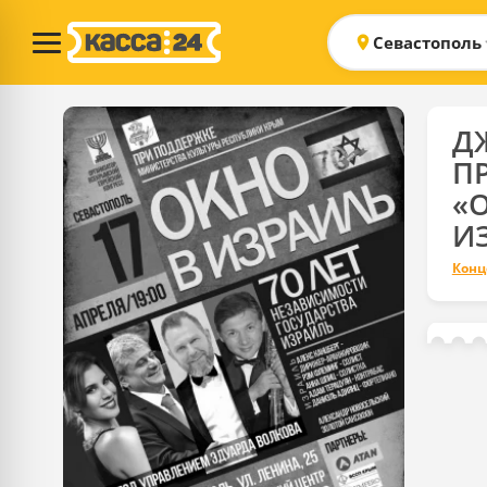
Севастополь
Д
П
«
И
Конц