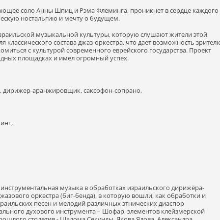
ющее соло Анны Шпиц и Рэма Флеминга, проникнет в сердце каждого
ческую ностальгию и мечту о будущем.
израильской музыкальной культуры, которую слушают жители этой
ля классического состава джаз-оркестра, что дает возможность зрител
омиться с культурой современного еврейского государства. Проект
одных площадках и имел огромный успех.
р, дирижер-аранжировщик, саксофон-сопрано,
инг,
 инструментальная музыка в обработках израильского дирижёра-
азового оркестра (биг-бенда), в которую вошли, как обработки и
раильских песен и мелодий различных этнических диаспор
ального духового инструмента – Шофар, элементов клейзмерской
рошлого столетия - Шалома Секунды, Якова Ядова, Александра