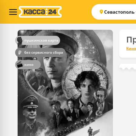
Севастополь
П
пушкинская карта
Кино
без сервисного сбора
кино