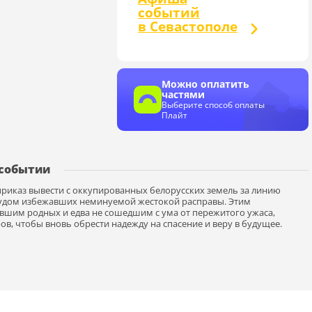
событий
в Севастополе
Можно оплатить
частями
Выберите способ оплаты
Плайт
 событии
приказ вывести с оккупированных белорусских земель за линию
 чудом избежавших неминуемой жестокой расправы. Этим
шим родных и едва не сошедшим с ума от пережитого ужаса,
в, чтобы вновь обрести надежду на спасение и веру в будущее.