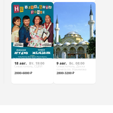
Купить
Купить
18 авг.
Вт. 19:00
9 авг.
Вс. 08:00
Севастополь, СЦКИ
Севастополь, Доска
почета пл. Нахимова
2000-6000 ₽
2800-3200 ₽
Купить
Купить