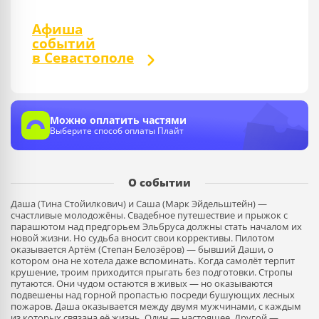
Афиша
событий
в Севастополе
Можно оплатить частями
Выберите способ оплаты Плайт
О событии
Даша (Тина Стойилкович) и Саша (Марк Эйдельштейн) —
счастливые молодожёны. Свадебное путешествие и прыжок с
парашютом над предгорьем Эльбруса должны стать началом их
новой жизни. Но судьба вносит свои коррективы. Пилотом
оказывается Артём (Степан Белозёров) — бывший Даши, о
котором она не хотела даже вспоминать. Когда самолёт терпит
крушение, троим приходится прыгать без подготовки. Стропы
путаются. Они чудом остаются в живых — но оказываются
подвешены над горной пропастью посреди бушующих лесных
пожаров. Даша оказывается между двумя мужчинами, с каждым
из которых связана её жизнь. Один — настоящее. Другой —