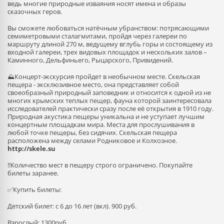
ведь многие природные изваяния носят имена и образы
сказочных геров.
Вы сможете любоваться натёчным убранством: потрясающими
семиметровыми сталагмитами, пройдя через галереи по
маршруту длиной 270 м, ведущему вглубь горы и состоящему из
входной галереи, трех видовых площадок и нескольких залов –
Каминного, Дельфиньего, Рыцарского, Привидений.
⛰️Концерт-экскурсия пройдет в необычном месте. Скельская
пещера - эксклюзивное место, она представляет собой
своеобразный природный заповедник и относится к одной из не
многих крымских теплых пещер, фауна которой заинтересовала
исследователей практически сразу после её открытия в 1910 году.
Природная акустика пещеры уникальна и не уступает лучшим
концертным площадкам мира. Места для прослушивания в
любой точке пещеры, без сидячих. Скельская пещера
расположена между селами Родниковое и Колхозное.
http://skele.su
‼️Количество мест в пещеру строго ограничено. Покупайте
билеты заранее.
✅Купить билеты:
Детский билет: с 6 до 16 лет (вкл). 900 руб.
Взрослый: 1300руб