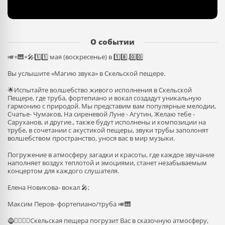
О событии
🎺+🎹+🎤1️⃣1️⃣ мая (воскресенье) в 1️⃣8️⃣.0️⃣0️⃣
Вы услышите «Магию звука» в Скельской пещере.
🌟Испытайте волшебство живого исполнения в Скельской
Пещере, где труба, фортепиано и вокал создадут уникальную
гармонию с природой. Мы представим вам популярные мелодии,
Счатье- Чумаков, На сиреневой Луне - Агутин, Желаю тебе -
Саруханов, и другие., также будут исполнены и композиции на
трубе, в сочетании с акустикой пещеры, звуки трубы заполонят
волшебством пространство, унося вас в мир музыки.
Погружение в атмосферу загадки и красоты, где каждое звучание
наполняет воздух теплотой и эмоциями, станет незабываемым
концертом для каждого слушателя.
Елена Новикова- вокал 🎤;
Максим Перов- фортепиано/труба 🎺🎹
🧌🧙‍♂️🧚‍♀️Скельская пещера погрузит Вас в сказочную атмосферу,