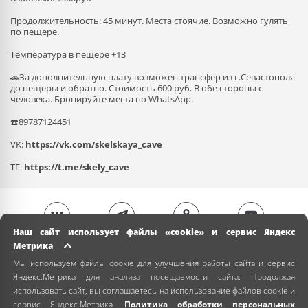
Продолжительность: 45 минут. Места стоячие. Возможно гулять
по пещере.
Температура в пещере +13
🚗За дополнительную плату возможен трансфер из г.Севастополя
до пещеры и обратно. Стоимость 600 руб. В обе стороны с
человека. Бронируйте места по WhatsApp.
☎️89787124451
VK:
https://vk.com/skelskaya_cave
ТГ:
https://t.me/skely_cave
Наш сайт использует файлы «cookie» и сервис Яндекс
Метрика
Мы используем файлы cookie для улучшения работы сайта и сервис
Яндекс.Метрика для анализа посещаемости сайта. Продолжая
использовать сайт, вы соглашаетесь на использование файлов cookie и
сервис Яндекс.Метрика.
Политика обработки персональных