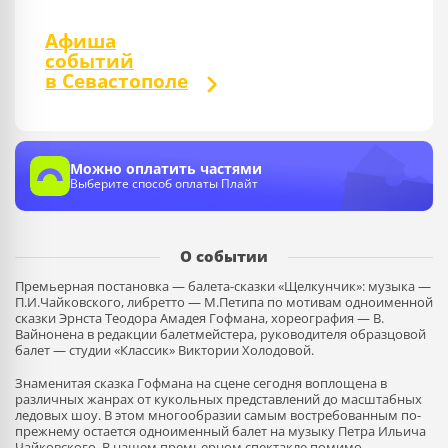
Афиша
событий
в Севастополе
Можно оплатить частями
Выберите способ оплаты Плайт
О событии
Премьерная постановка — балета-сказки «Щелкунчик»: музыка —
П.И.Чайковского, либретто — М.Петипа по мотивам одноименной
сказки Эрнста Теодора Амадея Гофмана, хореография — В.
Вайнонена в редакции балетмейстера, руководителя образцовой
балет — студии «Классик» Виктории Холодовой.
Знаменитая сказка Гофмана на сцене сегодня воплощена в
различных жанрах от кукольных представлений до масштабных
ледовых шоу. В этом многообразии самым востребованным по-
прежнему остается одноименный балет на музыку Петра Ильича
Чайковского. В нашем премьерном спектакле помимо