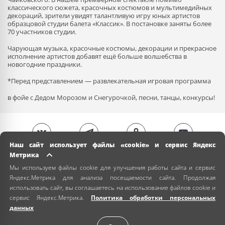
классического сюжета, красочных костюмов и мультимедийных
декораций, зрители увидят талантливую игру юных артистов
образцовой студии балета «Классик». В постановке заняты более
70 участников студии.
Чарующая музыка, красочные костюмы, декорации и прекрасное
исполнение артистов добавят ещё больше волшебства в
новогодние праздники.
*Перед представлением — развлекательная игровая программа
в фойе с Дедом Морозом и Снегурочкой, песни, танцы, конкурсы!
Наш сайт использует файлы «cookie» и сервис Яндекс
Метрика
Мы используем файлы cookie для улучшения работы сайта и сервис
Яндекс.Метрика для анализа посещаемости сайта. Продолжая
использовать сайт, вы соглашаетесь на использование файлов cookie и
сервис Яндекс.Метрика.
Политика обработки персональных
данных