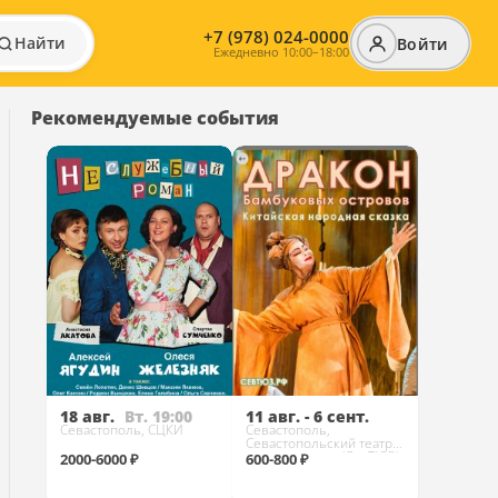
+7 (978) 024-0000
Найти
Войти
Ежедневно 10:00–18:00
Рекомендуемые события
18 авг.
Вт. 19:00
11 авг. - 6 сент.
Севастополь, СЦКИ
Севастополь,
Севастопольский театр
юного зрителя (СевТЮЗ)
2000-6000 ₽
600-800 ₽