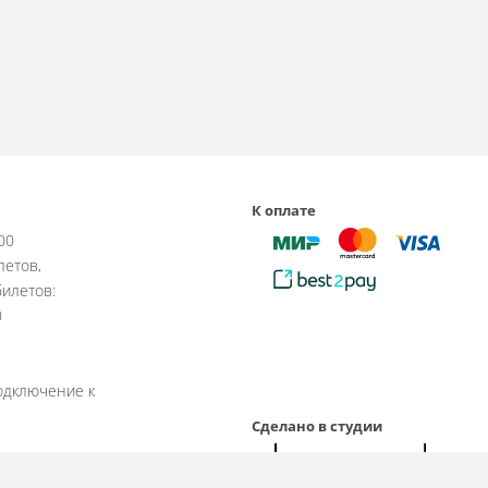
К оплате
:00
летов,
илетов:
0
одключение к
Сделано в студии
рабочие дни.