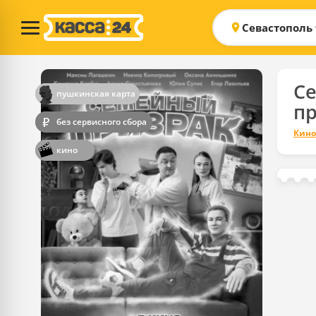
Севастополь
С
пушкинская карта
п
без сервисного сбора
Кино
кино