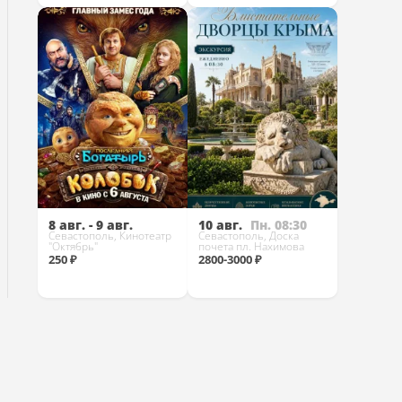
Купить
Купить
8 авг. - 9 авг.
10 авг.
Пн. 08:30
Севастополь, Кинотеатр
Севастополь, Доска
"Октябрь"
почета пл. Нахимова
250 ₽
2800-3000 ₽
Купить
Купить