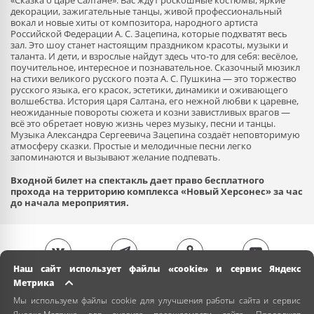
«Сказка о царе Салтане». Вас ждут роскошные костюмы, яркие
декорации, зажигательные танцы, живой профессиональный
вокал и новые хиты от композитора, народного артиста
Российской Федерации А. С. Зацепина, которые подхватят весь
зал. Это шоу станет настоящим праздником красоты, музыки и
таланта. И дети, и взрослые найдут здесь что-то для себя: весёлое,
поучительное, интересное и познавательное. Сказочный мюзикл
на стихи великого русского поэта А. С. Пушкина — это торжество
русского языка, его красок, эстетики, динамики и оживающего
волшебства. История царя Салтана, его нежной любви к царевне,
неожиданные повороты сюжета и козни завистливых врагов —
всё это обретает новую жизнь через музыку, песни и танцы.
Музыка Александра Сергеевича Зацепина создаёт неповторимую
атмосферу сказки. Простые и мелодичные песни легко
запоминаются и вызывают желание подпевать.
Входной билет на спектакль дает право бесплатного
прохода на территорию комплекса «Новый Херсонес» за час
до начала мероприятия.
Наш сайт использует файлы «cookie» и сервис Яндекс
Метрика
Мы используем файлы cookie для улучшения работы сайта и сервис