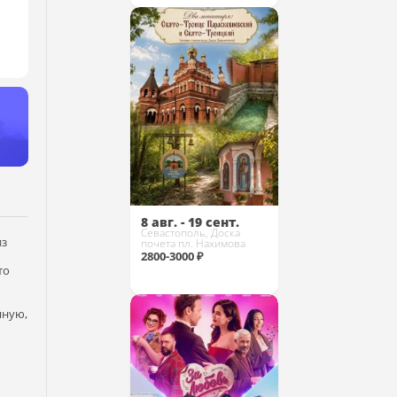
Купить
8 авг. - 19 сент.
Севастополь, Доска
из
почета пл. Нахимова
2800-3000 ₽
то
нную,
Купить