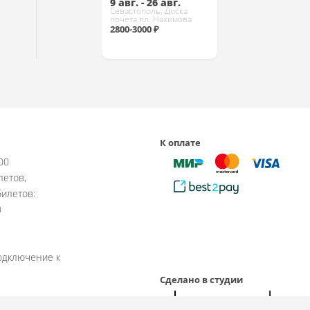
9 авг. - 26 авг.
Севастополь, Доска
почета пл. Нахимова
2800-3000 ₽
Купить
К оплате
:00
летов,
илетов:
0
одключение к
Сделано в студии
рабочие дни.