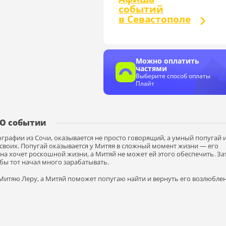
событий
в Севастополе
Можно оплатить
частями
Выберите способ оплаты
Плайт
О событии
ографии из Сочи, оказывается не просто говорящий, а умный попугай 
 своих. Попугай оказывается у Митяя в сложный момент жизни — его
Она хочет роскошной жизни, а Митяй не может ей этого обеспечить. За
обы тот начал много зарабатывать.
итяю Леру, а Митяй поможет попугаю найти и вернуть его возлюбле