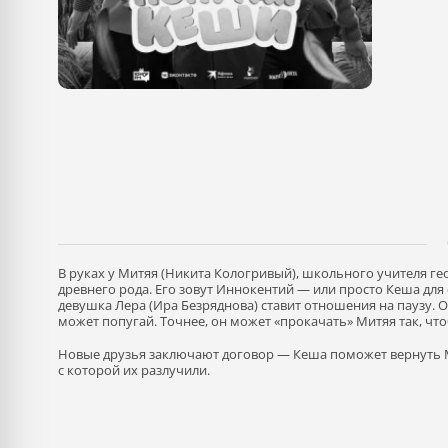
В руках у Митяя (Никита Кологривый), школьного учителя ге
древнего рода. Его зовут Иннокентий — или просто Кеша для
девушка Лера (Ира Безряднова) ставит отношения на паузу. 
может попугай. Точнее, он может «прокачать» Митяя так, чт
Новые друзья заключают договор — Кеша поможет вернуть М
с которой их разлучили.