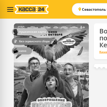
Севастополь
В
пушкинская карта
по
без сервисного сбора
К
кино
Кино