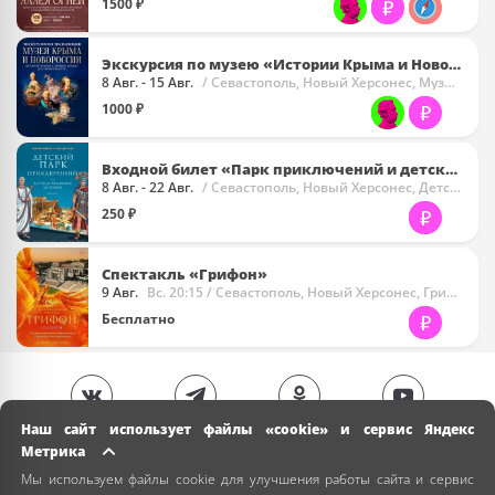
1500 ₽
Экскурсия по музею «Истории Крыма и Новороссии»
8 Авг. - 15 Авг.
/ Севастополь, Новый Херсонес, Музей Крыма И Новороссии (МКиН)
1000 ₽
Входной билет «Парк приключений и детская академия истории. Римская империя»
8 Авг. - 22 Авг.
/ Севастополь, Новый Херсонес, Детская Игровая Площадка «Римская Империя»
250 ₽
Спектакль «Грифон»
9 Авг.
Вс. 20:15
/ Севастополь, Новый Херсонес, Грифон Арена
Бесплатно
Наш сайт использует файлы «cookie» и сервис Яндекс
Метрика
Мы используем файлы cookie для улучшения работы сайта и сервис