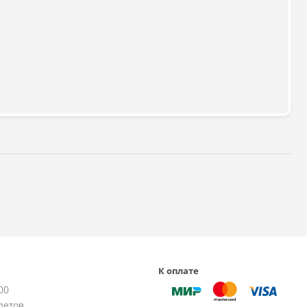
К оплате
:00
летов,