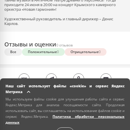
тайны музыки в Античном театре древнего Херсонеса? Тогда
приходите 24 июня в 20:00 на концерт Крымского камерного
оркестра «Новая гармония»!
Художественный руководитель и главный дирижер – Денис
Карлов.
Отзывы и оценки
0 отзывов
Все
Положительные
0
Отрицательные
0
Наш сайт использует файлы «cookie» и сервис Яндекс
Метрика
Мы используем файлы cookie для улучшения работы сайта и сервис
Яндекс.Метрика для анализа посещаемости сайта. Продолжая
использовать сайт, вы соглашаетесь на использование файлов cookie и
сервис Яндекс.Метрика.
Политика обработки персональных
данных