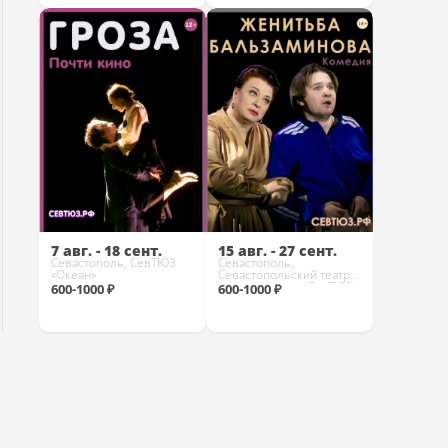
Купить
Купить
7 авг. - 18 сент.
15 авг. - 27 сент.
Севастополь, СевТЮЗ
Севастополь,
«Океан»
Севастопольский театр
юного зрителя (СевТЮЗ)
600-1000 ₽
600-1000 ₽
Купить
Купить