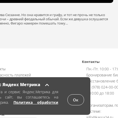
а Сюзанне. Но она нравится и графу, и тот не прочь не только
ночи – древний феодальный обычай. Если же девушка ослушается
ственно, Фигаро намерен помешать тому…
Контакты
кты
Пн.-Пт. 10:00 - 17
асность платежей
Бронирование би
ат
Восстановление б
с Яндекс Метрика
чная оферта
+7 (978) 024-00-0
а и сервис Яндекс.Метрика для
ика обработки персональных данных
с 10:00 до 18:00
ть сайт, вы соглашаетесь на
аказать билет
Ок
трика.
Политика обработки
Организаторам, п
системе:
од
info@kassa24.ru