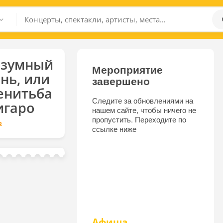
езумный
Мероприятие
нь, или
завершено
енитьба
Следите за обновлениями на
игаро
нашем сайте, чтобы ничего не
пропустить. Переходите по
р
ссылке ниже
Афиша