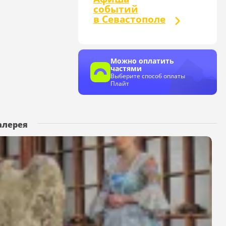
событий
в Севастополе
Можно оплатить
частями
Выберите способ оплаты
Плайт
алерея