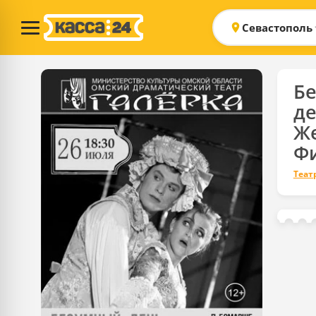
Севастополь
Б
де
Ж
Ф
Теат