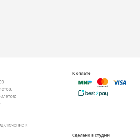
К оплате
:00
летов,
илетов:
0
одключение к
Сделано в студии