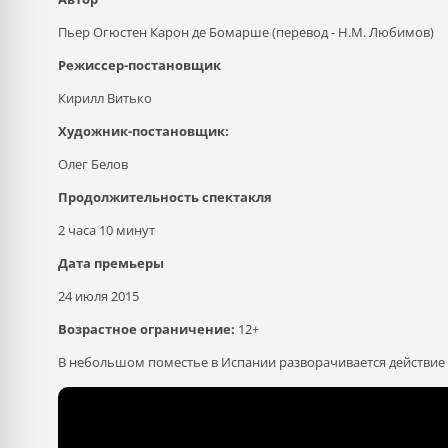
Пьер Огюстен Карон де Бомарше (перевод - Н.М. Любимов)
Режиссер-постановщик
Кирилл Витько
Художник-постановщик:
Олег Белов
Продолжительность спектакля
2 часа 10 минут
Дата премьеры
24 июля 2015
Возрастное ограничение:
12+
В небольшом поместье в Испании разворачивается действие