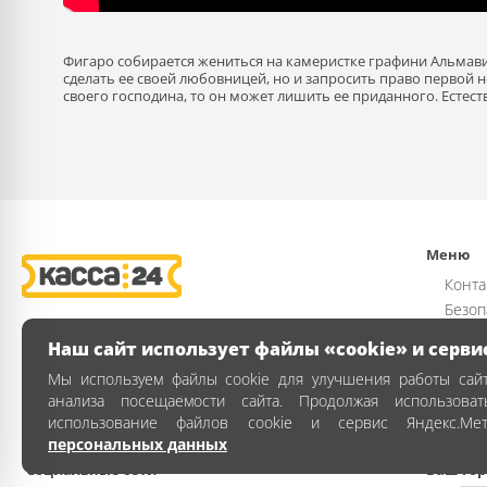
Фигаро собирается жениться на камеристке графини Альмавив
сделать ее своей любовницей, но и запросить право первой 
своего господина, то он может лишить ее приданного. Есте
Меню
Конта
Безоп
Возвр
Наш сайт использует файлы «cookie» и серви
Публи
Мы используем файлы cookie для улучшения работы сайт
Полит
анализа посещаемости сайта. Продолжая использова
Как з
использование файлов cookie и сервис Яндекс.Ме
персональных данных
Социальные сети
Ваш гор