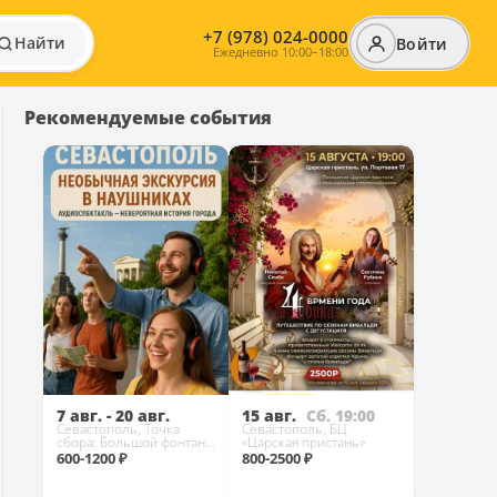
+7 (978) 024-0000
Найти
Войти
Ежедневно 10:00–18:00
Рекомендуемые события
7 авг. - 20 авг.
15 авг.
Сб. 19:00
Севастополь, Точка
Севастополь, БЦ
сбора: Большой фонтан у
«Царская пристань»
пл. Нахимова
600-1200 ₽
800-2500 ₽