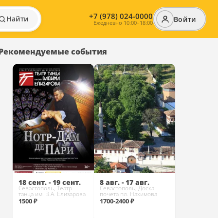
+7 (978) 024-0000
Найти
Войти
Ежедневно 10:00–18:00
Рекомендуемые события
18 сент. - 19 сент.
8 авг. - 17 авг.
Севастополь, Театр
Севастополь, Доска
танца им. В.А. Елизарова
почета пл. Нахимова
1500 ₽
1700-2400 ₽