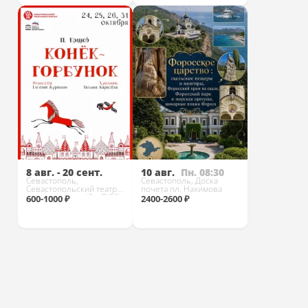
Купить
Купить
8 авг. - 20 сент.
10 авг.
Пн. 08:30
Севастополь,
Севастополь, Доска
Севастопольский театр
почета пл. Нахимова
юного зрителя (СевТЮЗ)
600-1000 ₽
2400-2600 ₽
Купить
Купить