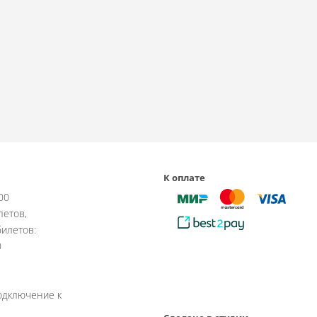
К оплате
:00
летов,
илетов:
0
одключение к