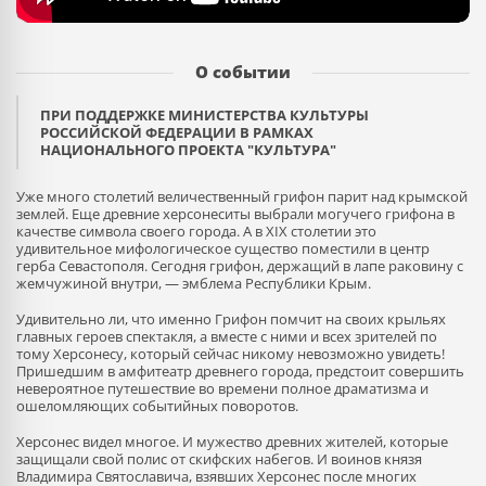
О событии
ПРИ ПОДДЕРЖКЕ МИНИСТЕРСТВА КУЛЬТУРЫ
РОССИЙСКОЙ ФЕДЕРАЦИИ В РАМКАХ
НАЦИОНАЛЬНОГО ПРОЕКТА "КУЛЬТУРА"
Уже много столетий величественный грифон парит над крымской
землей. Еще древние херсонеситы выбрали могучего грифона в
качестве символа своего города. А в XIX столетии это
удивительное мифологическое существо поместили в центр
герба Севастополя. Сегодня грифон, держащий в лапе раковину с
жемчужиной внутри, — эмблема Республики Крым.
Удивительно ли, что именно Грифон помчит на своих крыльях
главных героев спектакля, а вместе с ними и всех зрителей по
тому Херсонесу, который сейчас никому невозможно увидеть!
Пришедшим в амфитеатр древнего города, предстоит совершить
невероятное путешествие во времени полное драматизма и
ошеломляющих событийных поворотов.
Херсонес видел многое. И мужество древних жителей, которые
защищали свой полис от скифских набегов. И воинов князя
Владимира Святославича, взявших Херсонес после многих