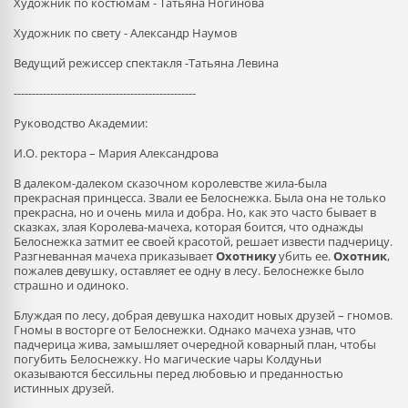
Художник по костюмам - Татьяна Ногинова
Художник по свету - Александр Наумов
Ведущий режиссер спектакля -Татьяна Левина
--------------------------------------------------
Руководство Академии:
И.О. ректора – Мария Александрова
В далеком-далеком сказочном королевстве жила-была
прекрасная принцесса. Звали ее Белоснежка. Была она не только
прекрасна, но и очень мила и добра. Но, как это часто бывает в
сказках, злая Королева-мачеха, которая боится, что однажды
Белоснежка затмит ее своей красотой, решает извести падчерицу.
Разгневанная мачеха приказывает
Охотнику
убить ее.
Охотник
,
пожалев девушку, оставляет ее одну в лесу. Белоснежке было
страшно и одиноко.
Блуждая по лесу, добрая девушка находит новых друзей – гномов.
Гномы в восторге от Белоснежки. Однако мачеха узнав, что
падчерица жива, замышляет очередной коварный план, чтобы
погубить Белоснежку. Но магические чары Колдуньи
оказываются бессильны перед любовью и преданностью
истинных друзей.