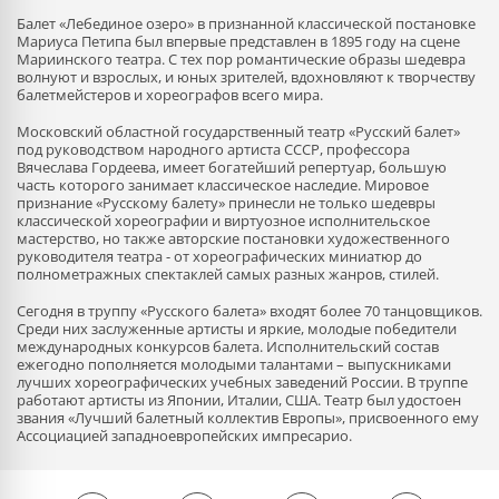
Балет «Лебединое озеро» в признанной классической постановке
Мариуса Петипа был впервые представлен в 1895 году на сцене
Мариинского театра. С тех пор романтические образы шедевра
волнуют и взрослых, и юных зрителей, вдохновляют к творчеству
балетмейстеров и хореографов всего мира.
Московский областной государственный театр «Русский балет»
под руководством народного артиста СССР, профессора
Вячеслава Гордеева, имеет богатейший репертуар, большую
часть которого занимает классическое наследие. Мировое
признание «Русскому балету» принесли не только шедевры
классической хореографии и виртуозное исполнительское
мастерство, но также авторские постановки художественного
руководителя театра - от хореографических миниатюр до
полнометражных спектаклей самых разных жанров, стилей.
Сегодня в труппу «Русского балета» входят более 70 танцовщиков.
Среди них заслуженные артисты и яркие, молодые победители
международных конкурсов балета. Исполнительский состав
ежегодно пополняется молодыми талантами – выпускниками
лучших хореографических учебных заведений России. В труппе
работают артисты из Японии, Италии, США. Театр был удостоен
звания «Лучший балетный коллектив Европы», присвоенного ему
Ассоциацией западноевропейских импресарио.