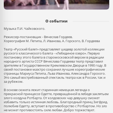
О событии
Музыка П.И. Чайковского.
Режиссер-постановщик - Вячеслав Гордеев.
Хореография М. Петипа, Л. Иванова, А. Горского, В. Гордеева
Театр «Русский балет» представляет шедевр золотой коллекции
русского классического балета - «Лебединое озеро». Первую
постановку этого балета в старомосковской версии в редакции
народного артиста СССР Вячеслава Гордеева театр представил
зрителям в Государственном Кремлевском Дворце в 1990 году. В
своей постановке маэстро сохранил лучшие хореографические
страницы Мариуса Петипа, Льва Иванова, Александра Горского.
Это самый востребованный спектакль театра как в России, так и
за рубежом.
В основе сюжета лежит старинная немецкая легенда о
прекрасной принцессе Одетте, превращённой в лебедя заклятьем
злого колдуна Ротбарта. От колдовских чар девушку сможет
избавить только истинная любовь. Благородный принц Зигфрид,
полюбив Одетту, вступает в противоборство с Ротбартом. Но зло
не может противостоять силе любви. Добро торжествует.