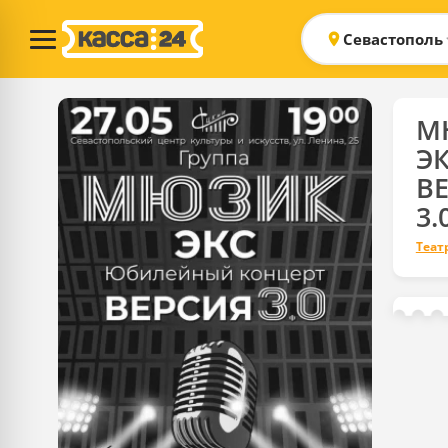
Севастополь
М
ЭК
В
3.
Теат