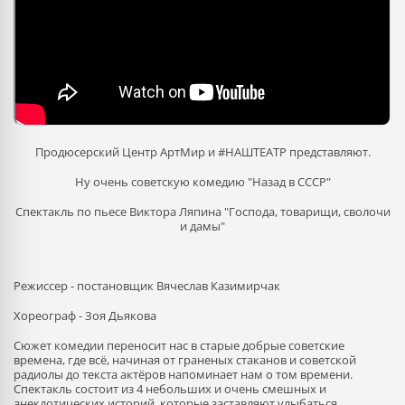
Продюсерский Центр АртМир и #НАШТЕАТР представляют.
Ну очень советскую комедию "Назад в СССР"
Спектакль по пьесе Виктора Ляпина "Господа, товарищи, сволочи
и дамы"
Режиссер - постановщик Вячеслав Казимирчак
Хореограф - Зоя Дьякова
Сюжет комедии переносит нас в старые добрые советские
времена, где всё, начиная от граненых стаканов и советской
радиолы до текста актёров напоминает нам о том времени.
Спектакль состоит из 4 небольших и очень смешных и
анекдотических историй, которые заставляют улыбаться,