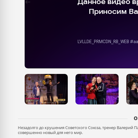
О
Незадолго до крушения Советского Союза, тренер Валерий Па
совершенно новый для него мир.