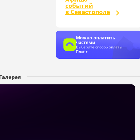
событий
в Севастополе
Можно оплатить
частями
Выберите способ оплаты
Плайт
Галерея