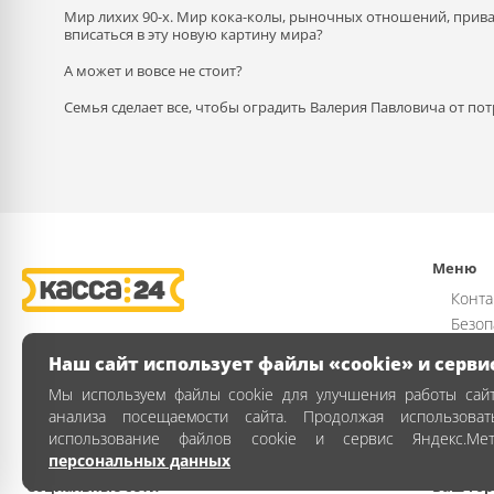
Мир лихих 90-х. Мир кока-колы, рыночных отношений, прива
вписаться в эту новую картину мира?
А может и вовсе не стоит?
Семья сделает все, чтобы оградить Валерия Павловича от пот
Меню
Конта
Безоп
Возвр
Наш сайт использует файлы «cookie» и серви
Публи
Мы используем файлы cookie для улучшения работы сайт
Полит
анализа посещаемости сайта. Продолжая использова
Как з
использование файлов cookie и сервис Яндекс.Ме
персональных данных
Социальные сети
Ваш гор