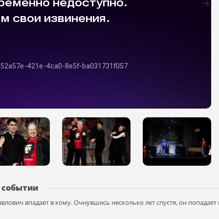
 событии
влович впадает в кому. Очнувшись несколько лет спустя, он попадает 