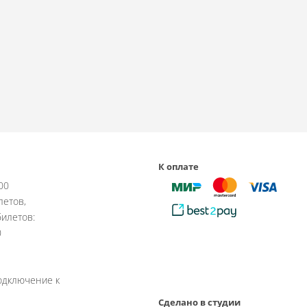
К оплате
:00
летов,
илетов:
0
одключение к
Сделано в студии