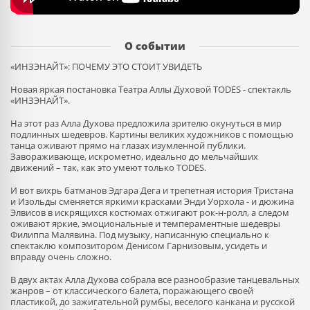
О событии
«ИНЗЭНАЙТ»: ПОЧЕМУ ЭТО СТОИТ УВИДЕТЬ
Новая яркая постановка Театра Аллы Духовой TODES - спектакль
«ИНЗЭНАЙТ».
На этот раз Алла Духова предложила зрителю окунуться в мир
подлинных шедевров. Картины великих художников с помощью
танца оживают прямо на глазах изумленной публики.
Завораживающе, искрометно, идеально до мельчайших
движений – так, как это умеют только TODES.
И вот вихрь батманов Эдгара Дега и трепетная история Тристана
и Изольды сменяется яркими красками Энди Уорхола - и дюжина
Элвисов в искрящихся костюмах отжигают рок-н-ролл, а следом
оживают яркие, эмоциональные и темпераментные шедевры
Филиппа Малявина. Под музыку, написанную специально к
спектаклю композитором Денисом Гарнизовым, усидеть и
вправду очень сложно.
В двух актах Алла Духова собрала все разнообразие танцевальных
жанров – от классического балета, поражающего своей
пластикой, до зажигательной румбы, веселого канкана и русской