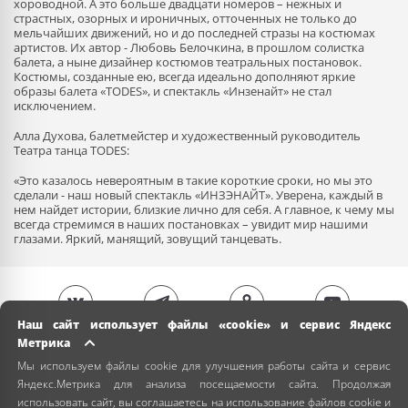
хороводной. А это больше двадцати номеров – нежных и
страстных, озорных и ироничных, отточенных не только до
мельчайших движений, но и до последней стразы на костюмах
артистов. Их автор - Любовь Белочкина, в прошлом солистка
балета, а ныне дизайнер костюмов театральных постановок.
Костюмы, созданные ею, всегда идеально дополняют яркие
образы балета «TODES», и спектакль «Инзенайт» не стал
исключением.
Алла Духова, балетмейстер и художественный руководитель
Театра танца TODES:
«Это казалось невероятным в такие короткие сроки, но мы это
сделали - наш новый спектакль «ИНЗЭНАЙТ». Уверена, каждый в
нем найдет истории, близкие лично для себя. А главное, к чему мы
всегда стремимся в наших постановках – увидит мир нашими
глазами. Яркий, манящий, зовущий танцевать.
Наш сайт использует файлы «cookie» и сервис Яндекс
Метрика
Мы используем файлы cookie для улучшения работы сайта и сервис
Яндекс.Метрика для анализа посещаемости сайта. Продолжая
использовать сайт, вы соглашаетесь на использование файлов cookie и