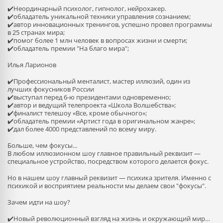
✔️Неординарный психолог, гипнолог, нейрохакер.
✔️обладатель уникальной техники управления сознанием;
✔️автор инновационных тренингов, успешно провел программы
в 25 странах мира;
✔️помог более 1 млн человек в вопросах жизни и смерти;
✔️обладатель премии "На благо мира";
Илья Ларионов
✔️Профессиональный менталист, мастер иллюзий, один из
лучших фокусников России
✔️выступал перед 6-ю президентами одновременно;
✔️автор и ведущий телепроекта «Школа Волшебства»;
✔️финалист телешоу «Все, кроме обычного»;
✔️обладатель премии «Артист года в оригинальном жанре»;
✔️дал более 4000 представлений по всему миру.
Больше, чем фокусы...
В любом иллюзионном шоу главное правильный реквизит —
специальное устройство, посредством которого делается фокус.
Но в нашем шоу главный реквизит — психика зрителя. Именно с
психикой и восприятием реальности мы делаем свои "фокусы".
Зачем идти на шоу?
✔️Новый революционный взгляд на жизнь и окружающий мир…