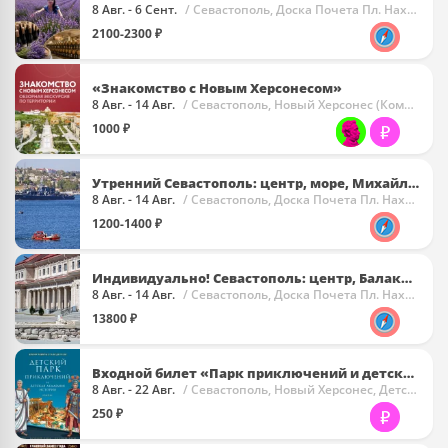
8 Авг. - 6 Сент.
/ Севастополь, Доска Почета Пл. Нахимова
2100-2300 ₽
«Знакомство с Новым Херсонесом»
8 Авг. - 14 Авг.
/ Севастополь, Новый Херсонес (Комплекс)
1000 ₽
Утренний Севастополь: центр, море, Михайловский равелин
8 Авг. - 14 Авг.
/ Севастополь, Доска Почета Пл. Нахимова
1200-1400 ₽
Индивидуально! Севастополь: центр, Балаклава, Херсонес
8 Авг. - 14 Авг.
/ Севастополь, Доска Почета Пл. Нахимова
13800 ₽
Входной билет «Парк приключений и детская академия истории. Римская империя»
8 Авг. - 22 Авг.
/ Севастополь, Новый Херсонес, Детская Игровая Площадка «Римская Империя»
250 ₽