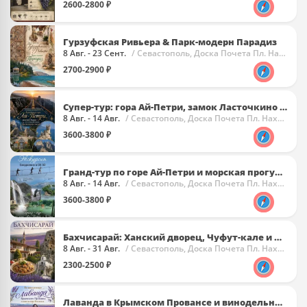
2600-2800 ₽
Гурзуфская Ривьера & Парк-модерн Парадиз
8 Авг. - 23 Сент.
/ Севастополь, Доска Почета Пл. Нахимова
2700-2900 ₽
Супер-тур: гора Ай-Петри, замок Ласточкино гнездо и Харакс
8 Авг. - 14 Авг.
/ Севастополь, Доска Почета Пл. Нахимова
3600-3800 ₽
Гранд-тур по горе Ай-Петри и морская прогулка в Ялте
8 Авг. - 14 Авг.
/ Севастополь, Доска Почета Пл. Нахимова
3600-3800 ₽
Бахчисарай: Ханский дворец, Чуфут-кале и лаванда
8 Авг. - 31 Авг.
/ Севастополь, Доска Почета Пл. Нахимова
2300-2500 ₽
Лаванда в Крымском Провансе и винодельня Фотисаль